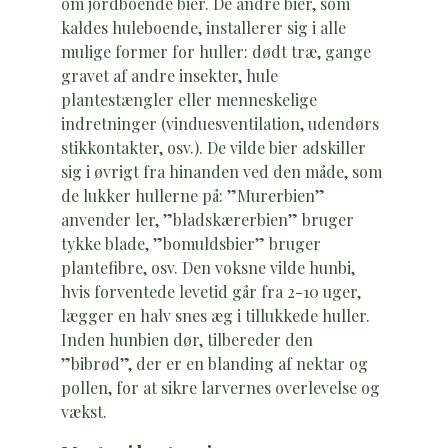
om jordboende bier. De andre bier, som
kaldes huleboende, installerer sig i alle
mulige former for huller: dødt træ, gange
gravet af andre insekter, hule
plantestængler eller menneskelige
indretninger (vinduesventilation, udendørs
stikkontakter, osv.). De vilde bier adskiller
sig i øvrigt fra hinanden ved den måde, som
de lukker hullerne på: ”Murerbien”
anvender ler, ”bladskærerbien” bruger
tykke blade, ”bomuldsbier” bruger
plantefibre, osv. Den voksne vilde hunbi,
hvis forventede levetid går fra 2-10 uger,
lægger en halv snes æg i tillukkede huller.
Inden hunbien dør, tilbereder den
”bibrød”, der er en blanding af nektar og
pollen, for at sikre larvernes overlevelse og
vækst.