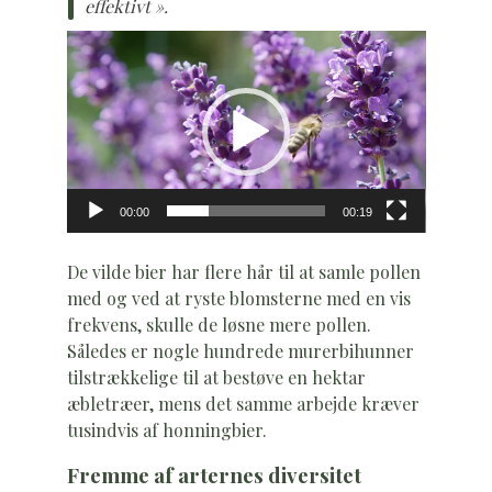
effektivt ».
Videoafspiller
00:00
00:19
De vilde bier har flere hår til at samle pollen
med og ved at ryste blomsterne med en vis
frekvens, skulle de løsne mere pollen.
Således er nogle hundrede murerbihunner
tilstrækkelige til at bestøve en hektar
æbletræer, mens det samme arbejde kræver
tusindvis af honningbier.
Fremme af arternes diversitet