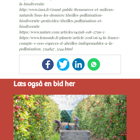
la-biodiversite
http://www.inra.fr/Grand-public/Ressources-et-milieux-
naturels/Tous-les-dossiers/Abeilles-pollinisation-
biodiversite-pesticides/Abeilles-pollinisation-et-
biodiversite
https://www.nature.com/articles/s41598-018-27591-y
https://www.lemonde.fr/planete/article/2018/06/14/la-france-
compte-1-000-especes-d-abeilles-indispensables-a-la-
pollinisation_5314847_3244.html
Læs også en bid her