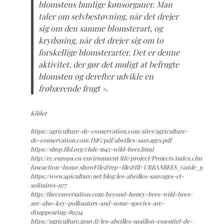
blomstens hunlige kønsorganer. Man
taler om selvbestøvning, når det drejer
sig om den samme blomsterart, og
krydsning, når det drejer sig om to
forskellige blomsterarter. Det er denne
aktivitet, der gør det muligt at befrugte
blomsten og derefter udvikle en
frøbærende frugt ».
Kilder
https://agriculture-de-conservation.com/sites/agriculture-
de-conservation.com/IMG/pdf/abeilles-sauvages.pdf
https://shop.fibl.org/chde/1645-wild-bees.html
http://ec.europa.eu/environment/life/project/Projects/index.cfm ?
fuseaction=home.showFile&rep=file&fil=URBANBEES_Guide_gestion_e
https://www.apiculture.net/blog/les-abeilles-sauvages-et-
solitaires-n77
http://theconversation.com/beyond-honey-bees-wild-bees-
are-also-key-pollinators-and-some-species-are-
disappearing-89214
https://agriculture.gouv.fr/les-abeilles-maillon-essentiel-de-