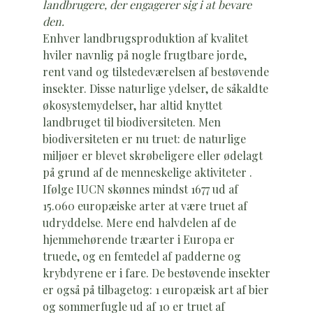
landbrugere, der engagerer sig i at bevare
den.
Enhver landbrugsproduktion af kvalitet
hviler navnlig på nogle frugtbare jorde,
rent vand og tilstedeværelsen af bestøvende
insekter. Disse naturlige ydelser, de såkaldte
økosystemydelser, har altid knyttet
landbruget til biodiversiteten. Men
biodiversiteten er nu truet: de naturlige
miljøer er blevet skrøbeligere eller ødelagt
på grund af de menneskelige aktiviteter .
Ifølge IUCN skønnes mindst 1677 ud af
15.060 europæiske arter at være truet af
udryddelse. Mere end halvdelen af de
hjemmehørende træarter i Europa er
truede, og en femtedel af padderne og
krybdyrene er i fare. De bestøvende insekter
er også på tilbagetog: 1 europæisk art af bier
og sommerfugle ud af 10 er truet af