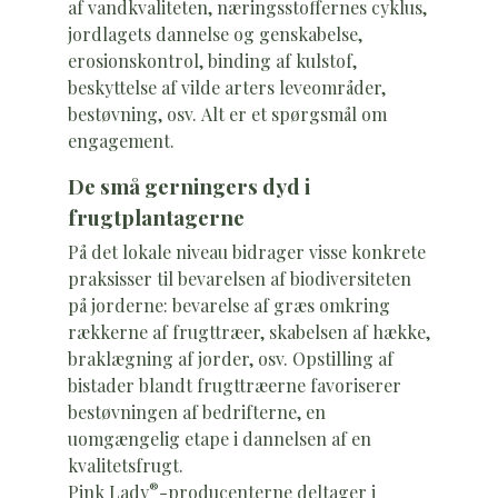
af vandkvaliteten, næringsstoffernes cyklus,
jordlagets dannelse og genskabelse,
erosionskontrol, binding af kulstof,
beskyttelse af vilde arters leveområder,
bestøvning, osv. Alt er et spørgsmål om
engagement.
De små gerningers dyd i
frugtplantagerne
På det lokale niveau bidrager visse konkrete
praksisser til bevarelsen af biodiversiteten
på jorderne: bevarelse af græs omkring
rækkerne af frugttræer, skabelsen af hække,
braklægning af jorder, osv. Opstilling af
bistader blandt frugttræerne favoriserer
bestøvningen af bedrifterne, en
uomgængelig etape i dannelsen af en
kvalitetsfrugt.
®
Pink Lady
-producenterne deltager i