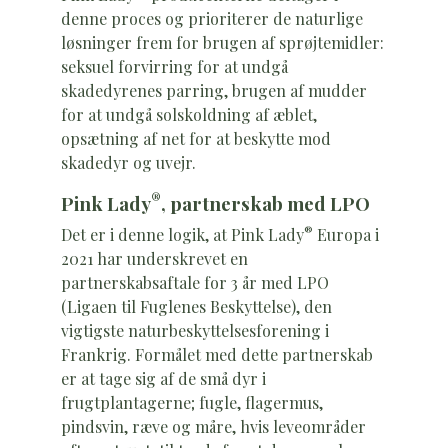
denne proces og prioriterer de naturlige
løsninger frem for brugen af sprøjtemidler:
seksuel forvirring for at undgå
skadedyrenes parring, brugen af mudder
for at undgå solskoldning af æblet,
opsætning af net for at beskytte mod
skadedyr og uvejr.
®
Pink Lady
, partnerskab med LPO
®
Det er i denne logik, at Pink Lady
Europa i
2021 har underskrevet en
partnerskabsaftale for 3 år med LPO
(Ligaen til Fuglenes Beskyttelse), den
vigtigste naturbeskyttelsesforening i
Frankrig. Formålet med dette partnerskab
er at tage sig af de små dyr i
frugtplantagerne; fugle, flagermus,
pindsvin, ræve og måre, hvis leveområder