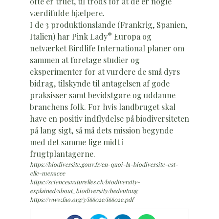
ofte er truet, til trods for at de er nogle
værdifulde hjælpere.
I de 3 produktionslande (Frankrig, Spanien,
®
Italien) har Pink Lady
Europa og
netværket Birdlife International planer om
sammen at foretage studier og
eksperimenter for at vurdere de små dyrs
bidrag, tilskynde til antagelsen af gode
praksisser samt bevidstgøre og uddanne
branchens folk. For hvis landbruget skal
have en positiv indflydelse på biodiversiteten
på lang sigt, så må dets mission begynde
med det samme lige midt i
frugtplantagerne.
https://biodiversite.gouv.fr/en-quoi-la-biodiversite-est-
elle-menacee
https://sciencesnaturelles.ch/biodiversity-
explained/about_biodiversity/bedeutung
https://www.fao.org/3/i6602e/i6602e.pdf