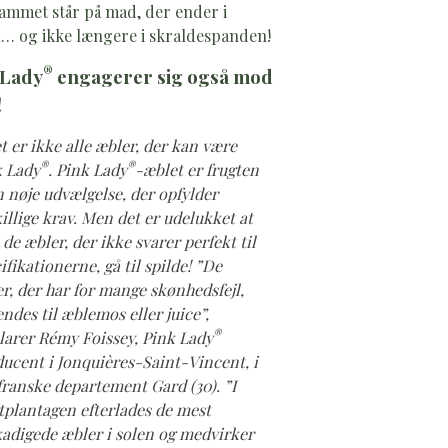
ammet står på mad, der ender i
… og ikke længere i skraldespanden!
®
 Lady
engagerer sig også mod
!
t er ikke alle æbler, der kan være
®
®
k Lady
. Pink Lady
-æblet er frugten
n nøje udvælgelse, der opfylder
illige krav. Men det er udelukket at
 de æbler, der ikke svarer perfekt til
ifikationerne, gå til spilde! ”De
r, der har for mange skønhedsfejl,
ndes til æblemos eller juice”,
®
larer Rémy Foissey, Pink Lady
ucent i Jonquières-Saint-Vincent, i
franske departement Gard (30). ”I
tplantagen efterlades de mest
adigede æbler i solen og medvirker