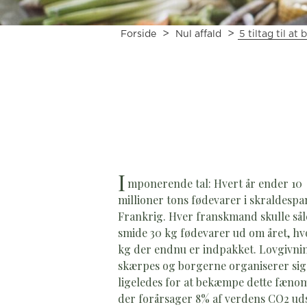
>
>
Forside
Nul affald
5 tiltag til a
I
mponerende tal: Hvert år ender 10
millioner tons fødevarer i skraldespa
Frankrig. Hver franskmand skulle så
smide 30 kg fødevarer ud om året, hv
kg der endnu er indpakket. Lovgivni
skærpes og borgerne organiserer sig
ligeledes for at bekæmpe dette fæno
der forårsager 8% af verdens CO2 uds