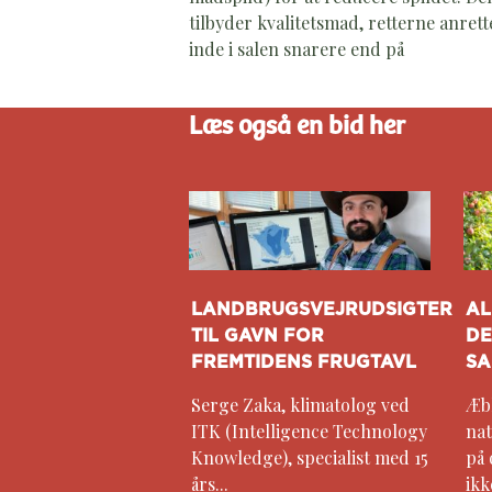
tilbyder kvalitetsmad, retterne anrett
inde i salen snarere end på
Læs også en bid her
LANDBRUGSVEJRUDSIGTER
AL
TIL GAVN FOR
DE
FREMTIDENS FRUGTAVL
SA
Serge Zaka, klimatolog ved
Æbl
ITK (Intelligence Technology
nat
Knowledge), specialist med 15
på 
års...
ikke