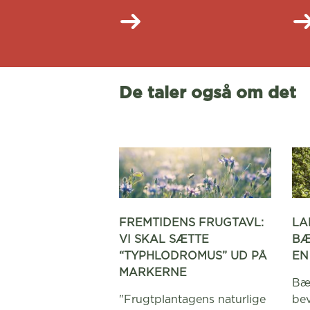
De taler også om det
FREMTIDENS FRUGTAVL:
LA
VI SKAL SÆTTE
BÆ
“TYPHLODROMUS” UD PÅ
EN
MARKERNE
Bær
"Frugtplantagens naturlige
be