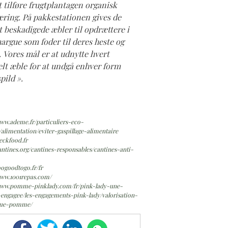
at tilføre frugtplantagen organisk
ring. På pakkestationen gives de
 beskadigede æbler til opdrættere i
rgue som foder til deres heste og
. Vores mål er at udnytte hvert
lt æble for at undgå enhver form
spild ».
www.ademe.fr/particuliers-eco-
/alimentation/eviter-gaspillage-alimentaire
heckfood.fr
cantines.org/cantines-responsables/cantines-anti-
toogoodtogo.fr/fr
www.1001repas.com/
/www.pomme-pinklady.com/fr/pink-lady-une-
engagee/les-engagements-pink-lady/valorisation-
que-pomme/