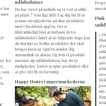
udløbsdatoer
Progr
er har
maven
Du har været på indkøb og er ved at stille
vaner.
på plads ? Vent lige lidt! Tag dig tid til at
Pink
scanne stregkoderne på dine produkter
spild
med Checkfood app’en. Det er
tilstrækkeligt blot at indtaste deres
« De
el:
udløbsdato! I løbet af de følgende dage kan
Pin
du hurtigt se, hvilke produkter der skal
af e
bruges først.ne App’en sender dig
adsk
automatisk en alarm. Og hvis et produkt
lade
er fra
nærmer sig udløbsdatoen, har du to
spec
r,
muligheder: Enten at spise produktet eller
æble
r, som
at give det til en forening.
anve
e,
fork
Happy Hours i supermarkederne
en,
prod
det 
frug
besk
s’