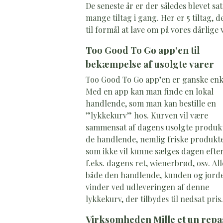
De seneste år er der således blevet sat
mange tiltag i gang. Her er 5 tiltag, d
til formål at lave om på vores dårlige 
Too Good To Go app’en til
bekæmpelse af usolgte varer
Too Good To Go app’en er ganske enk
Med en app kan man finde en lokal
handlende, som man kan bestille en
”lykkekurv” hos. Kurven vil være
sammensat af dagens usolgte produkt
de handlende, nemlig friske produkte
som ikke vil kunne sælges dagen efte
f.eks. dagens ret, wienerbrød, osv. All
både den handlende, kunden og jord
vinder ved udleveringen af denne
lykkekurv, der tilbydes til nedsat pris.
Virksomheden Mille et un repa