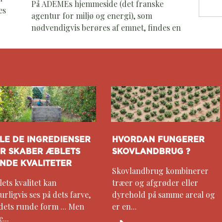
På ADEMEs hjemmeside (det franske
es
agentur for miljø og energi), som
nødvendigvis berøres af emnet, findes en
LE DE INGREDIENSER
HVORDAN FUNGERER
R SKABER ÆBLETS
SKOVLANDBRUG ?
NDE KVALITETER
Skovlandbrug kombinerer
ets kvalitet kan
træer og afgrøder eller
urligvis ses på dets farve,
dyrehold på samme areal og
dets runde form ... Men
er en...
...