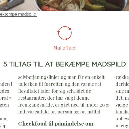
t bekæmpe madspild
Nul affald
5 TILTAG TIL AT BEKÆMPE MADSPILD
selvbetjeningslinjer og man får en enkelt
række 
nden i
tallerken til forretten og den varme ret.
derhje
ledes
Resultatet taler for sig selv, idet de
sine m
oraf 7
restauranter, der har valgt denne
det, m
ngen
fremgangsmåde, er gået ned til under 20 g
vælge 
fødevareaffald pr. person og pr. måltid.
famili
men,
opbeva
Checkfood til påmindelse om
lip.
mængde