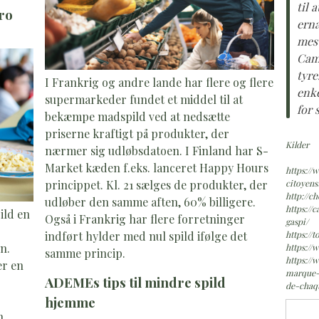
til 
ro
ernæ
mest
Cama
tyre
I Frankrig og andre lande har flere og flere
enke
supermarkeder fundet et middel til at
for 
bekæmpe madspild ved at nedsætte
priserne kraftigt på produkter, der
Kilder
nærmer sig udløbsdatoen. I Finland har S-
Market kæden f.eks. lanceret Happy Hours
https://
princippet. Kl. 21 sælges de produkter, der
citoyens
http://c
udløber den samme aften, 60% billigere.
https://
ild en
Også i Frankrig har flere forretninger
gaspi/
indført hylder med nul spild ifølge det
https://
n.
https://
samme princip.
https:/
er en
marque-
ADEMEs tips til mindre spild
de-cha
hjemme
n