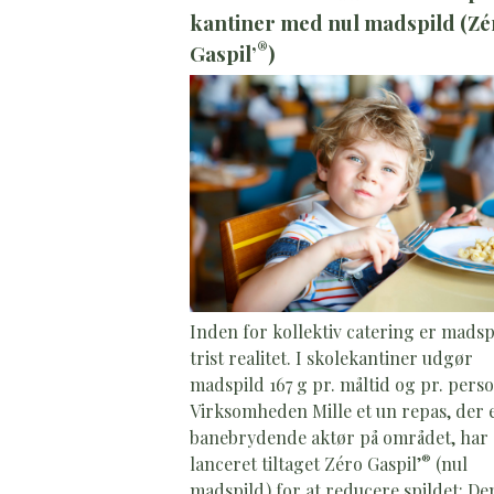
kantiner med nul madspild (Zé
®
Gaspil’
)
Inden for kollektiv catering er madsp
trist realitet. I skolekantiner udgør
madspild 167 g pr. måltid og pr. perso
Virksomheden Mille et un repas, der 
banebrydende aktør på området, har
®
lanceret tiltaget Zéro Gaspil’
(nul
madspild) for at reducere spildet: De