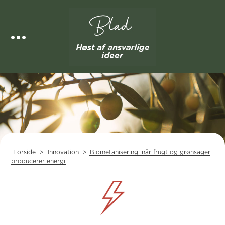
Skip
to
content
Forside
>
Innovation
>
Biometanisering: når frugt og grønsager
producerer energi