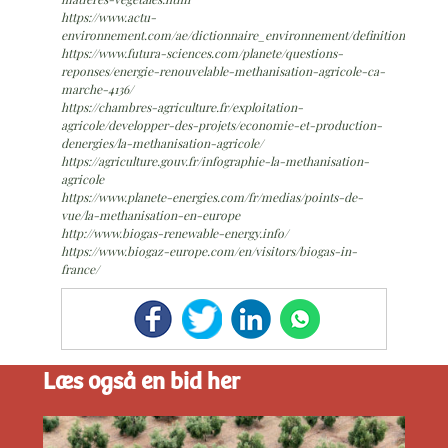
https://www.actu-
environnement.com/ae/dictionnaire_environnement/definition/biomet
https://www.futura-sciences.com/planete/questions-
reponses/energie-renouvelable-methanisation-agricole-ca-
marche-4136/
https://chambres-agriculture.fr/exploitation-
agricole/developper-des-projets/economie-et-production-
denergies/la-methanisation-agricole/
https://agriculture.gouv.fr/infographie-la-methanisation-
agricole
https://www.planete-energies.com/fr/medias/points-de-
vue/la-methanisation-en-europe
http://www.biogas-renewable-energy.info/
https://www.biogaz-europe.com/en/visitors/biogas-in-
france/
Læs også en bid her