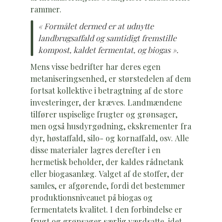
rammer.
« Formålet dermed er at udnytte
landbrugsaffald og samtidigt fremstille
kompost, kaldet fermentat, og biogas ».
Mens visse bedrifter har deres egen
metaniseringsenhed, er størstedelen af dem
fortsat kollektive i betragtning af de store
investeringer, der kræves. Landmændene
tilfører uspiselige frugter og grønsager,
men også husdyrgødning, ekskrementer fra
dyr, høstaffald, silo- og kornaffald, osv. Alle
disse materialer lagres derefter i en
hermetisk beholder, der kaldes rådnetank
eller biogasanlæg. Valget af de stoffer, der
samles, er afgørende, fordi det bestemmer
produktionsniveauet på biogas og
fermentatets kvalitet. I den forbindelse er
frugt og grønsager særlig værdsatte, idet