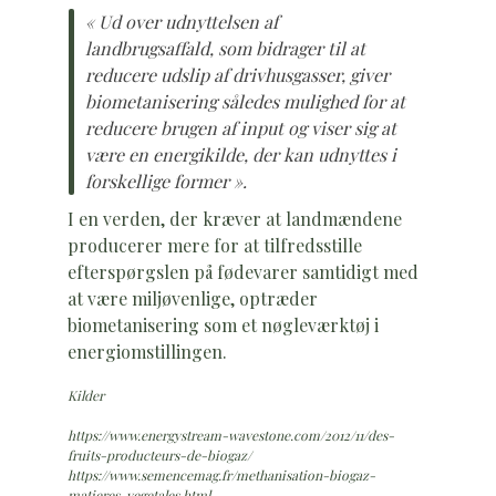
« Ud over udnyttelsen af
landbrugsaffald, som bidrager til at
reducere udslip af drivhusgasser, giver
biometanisering således mulighed for at
reducere brugen af input og viser sig at
være en energikilde, der kan udnyttes i
forskellige former ».
I en verden, der kræver at landmændene
producerer mere for at tilfredsstille
efterspørgslen på fødevarer samtidigt med
at være miljøvenlige, optræder
biometanisering som et nøgleværktøj i
energiomstillingen.
Kilder
https://www.energystream-wavestone.com/2012/11/des-
fruits-producteurs-de-biogaz/
https://www.semencemag.fr/methanisation-biogaz-
matieres-vegetales.html