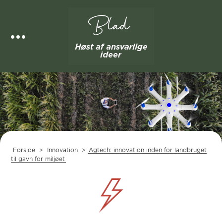
Skip
to
content
Forside
>
Innovation
>
Agtech: innovation inden for landbruget
til gavn for miljøet