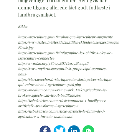
miljøvenlige driftsmetoder. Heldigvis har
denne tilgang allerede fået godt fodfæste i
landbrugsmiljøet.
Kilder
https://agriculture.gouv.fr/robotique-lagriculteur-augmente
https://www.irstea.fr/sites/default/files/ckfinder/userfiles/images/Infogr
Finale.jpg
https://agriculture.gouv.fr/infographie-les-chiffres-cles-de-
lagriculture-connectee
http://www.fao.org/3/CA2588EN/ca2588en.pdf
https://www.myfarmstar.com/fr/a-propos/qui-sommes-
nous/
https://start.lesechos.fr/startups/actu-startups/ces-startups-
qui-reinventent-l-agriculture-3966.php
https://medium.com/@Framework_Erik/agriculture-is-
broken-agtech-can-fix-it-badf8ade2613
https://usbeketrica.com/article/comment-l-intelligence-
artificielle-transforme-l-agriculture-1
https://usbeketrica.com/article/agritech-le-futur-de-l-
agriculture-s-invente-maintenant